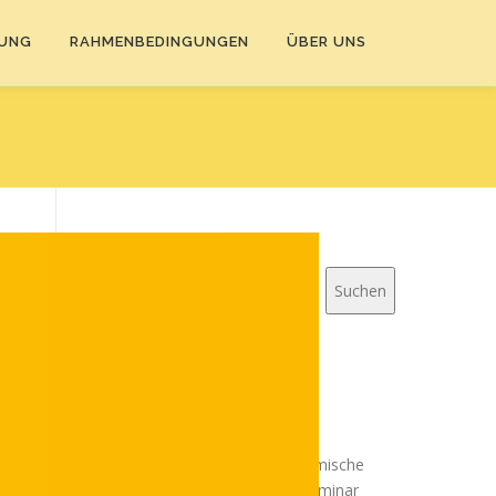
DUNG
RAHMENBEDINGUNGEN
ÜBER UNS
Suchen
Suchen
Aktuelle Termine
„Systemische Therapie und
Beratung“ (DGSF), 3-jährig
Start der Weiterbildung „Systemische
Beratung“ – das Grundlagenseminar