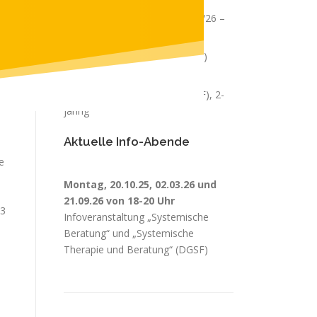
Systemische Supervision 2025/26 –
praxisnah und effizient
„Systemische Therapie“ (DGSF)
Aufbaukurs, 1-jährig
„Systemische Beratung“ (DGSF), 2-
jährig
Aktuelle Info-Abende
e
Montag, 20.10.25, 02.03.26 und
21.09.26 von 18-20 Uhr
13
Infoveranstaltung „Systemische
Beratung“ und „Systemische
Therapie und Beratung“ (DGSF)