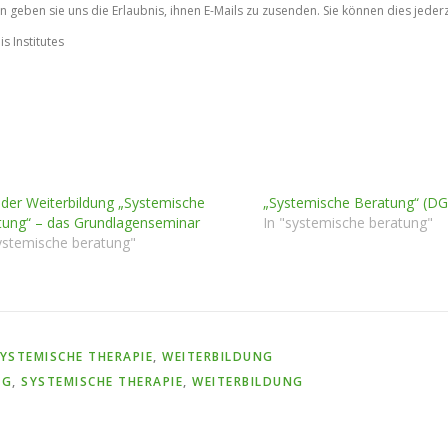
 geben sie uns die Erlaubnis, ihnen E-Mails zu zusenden. Sie können dies jederz
s Institutes
 der Weiterbildung „Systemische
„Systemische Beratung“ (DGS
tung“ – das Grundlagenseminar
In "systemische beratung"
ystemische beratung"
YSTEMISCHE THERAPIE
,
WEITERBILDUNG
NG
,
SYSTEMISCHE THERAPIE
,
WEITERBILDUNG