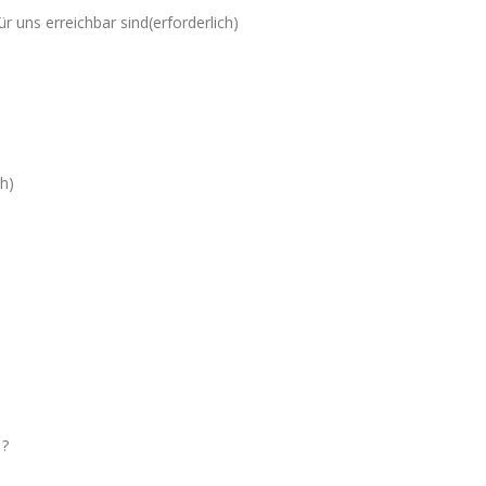
r uns erreichbar sind
(erforderlich)
ch)
?