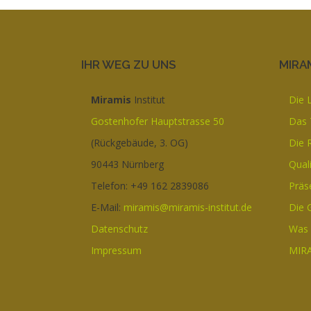
IHR WEG ZU UNS
MIRAM
Miramis
Institut
Die 
Gostenhofer Hauptstrasse 50
Das
(Rückgebäude, 3. OG)
Die 
90443 Nürnberg
Qual
Telefon: +49 162 2839086
Präs
E-Mail:
miramis@miramis-institut.de
Die 
Datenschutz
Was 
Impressum
MIRA