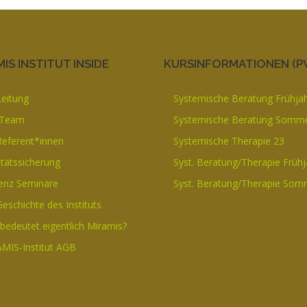
IS INSTITUT INSIDE
KURSINFORMATIONEN (P
Leitung
Systemische Beratung Frühja
 Team
Systemische Beratung Somme
Referent*innen
Systemische Therapie 23
itätssicherung
Syst. Beratung/Therapie Frühj
enz Seminare
Syst. Beratung/Therapie Som
Geschichte des Instituts
bedeutet eigentlich Miramis?
MIS-Institut AGB