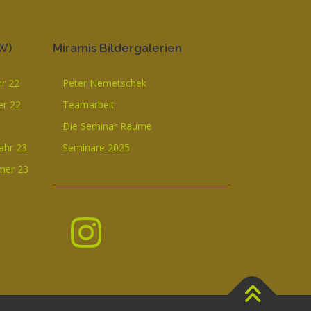
W)
Miramis Bildergalerien
hr 22
Peter Nemetschek
r 22
Teamarbeit
Die Seminar Räume
ahr 23
Seminare 2025
mer 23