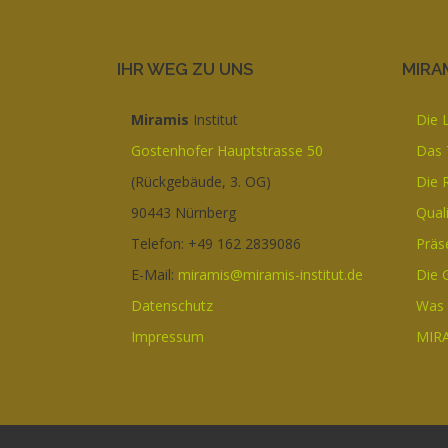
IHR WEG ZU UNS
MIRAM
Miramis
Institut
Die 
Gostenhofer Hauptstrasse 50
Das
(Rückgebäude, 3. OG)
Die 
90443 Nürnberg
Qual
Telefon: +49 162 2839086
Präs
E-Mail:
miramis@miramis-institut.de
Die 
Datenschutz
Was 
Impressum
MIRA