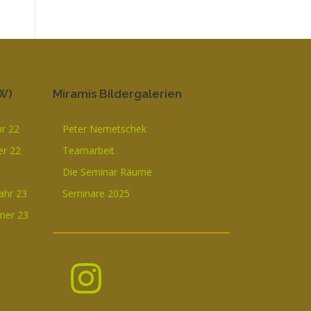
W)
Miramis Bildergalerien
hr 22
Peter Nemetschek
r 22
Teamarbeit
Die Seminar Räume
ahr 23
Seminare 2025
mer 23