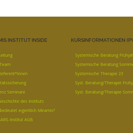
IS INSTITUT INSIDE
KURSINFORMATIONEN (P
Leitung
Systemische Beratung Frühja
 Team
Systemische Beratung Somme
Referent*innen
Systemische Therapie 23
itätssicherung
Syst. Beratung/Therapie Frühj
enz Seminare
Syst. Beratung/Therapie Som
Geschichte des Instituts
bedeutet eigentlich Miramis?
MIS-Institut AGB