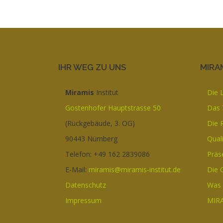
IHR WEG ZU UNS
MIRAM
Miramis
Institut
Die 
Gostenhofer Hauptstrasse 50
Das
(Rückgebäude, 3. OG)
Die 
90443 Nürnberg
Qual
Telefon: +49 162 2839086
Präs
E-Mail:
miramis@miramis-institut.de
Die 
Datenschutz
Was 
Impressum
MIRA